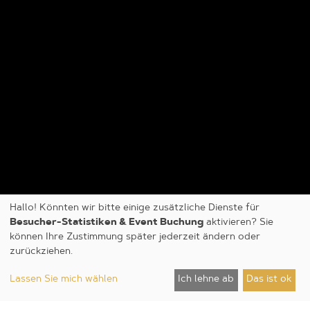
Hallo! Könnten wir bitte einige zusätzliche Dienste für
Besucher-Statistiken & Event Buchung
aktivieren? Sie
können Ihre Zustimmung später jederzeit ändern oder
zurückziehen.
Lassen Sie mich wählen
Ich lehne ab
Das ist ok