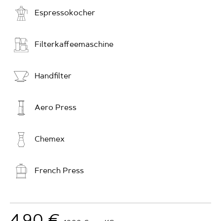
Espressokocher
Filterkaffee­maschine
Handfilter
Aero Press
Chemex
French Press
4.90 €